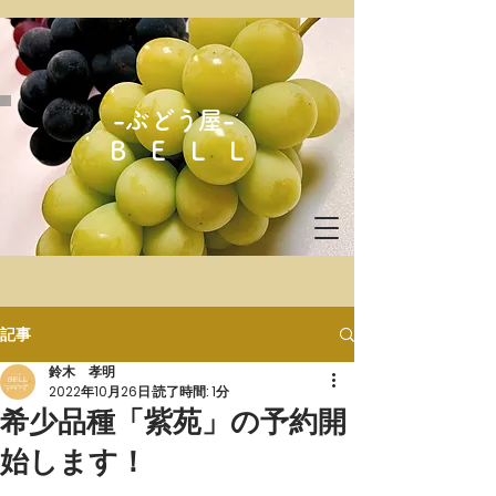
-ぶどう屋-
B E L L
記事
鈴木 孝明
2022年10月26日
読了時間: 1分
希少品種「紫苑」の予約開
始します！