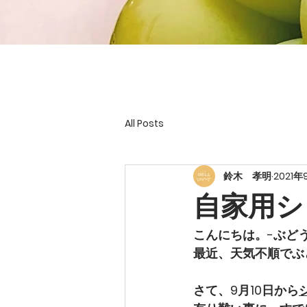
TOP
農園紹介
All Posts
鈴木 孝明
2021年
自家用シ
こんにちは。-ぶどう
最近、天気不順でぶ
さて、9月10日から