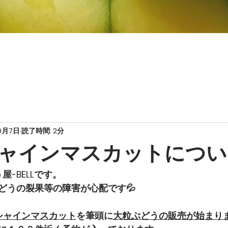
Instagram
ぶどう
9月7日
読了時間: 2分
ャインマスカットについ
屋-BELLです。
どうの裂果等の障害が心配です💦
シャインマスカット
を筆頭に
大粒ぶどうの販売が始まり