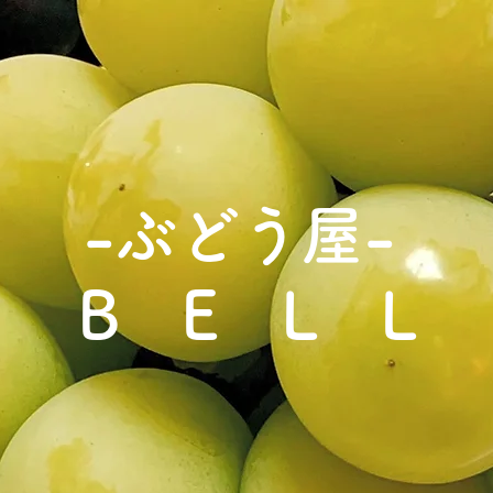
-ぶどう屋-
B E L L