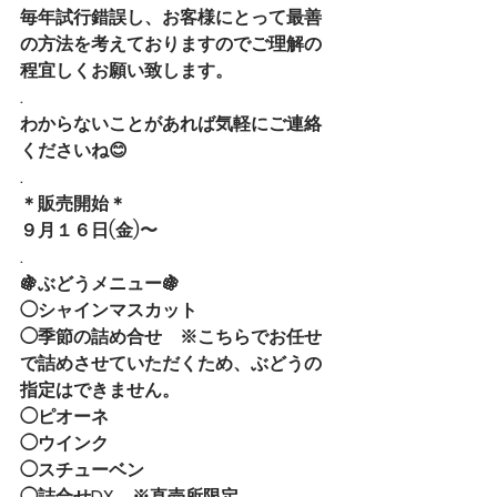
毎年試行錯誤し、お客様にとって最善
の方法を考えておりますのでご理解の
程宜しくお願い致します。
.
わからないことがあれば気軽にご連絡
くださいね😊
.
＊販売開始＊
９月１６日(金)〜
.
🍇ぶどうメニュー🍇
◯シャインマスカット
◯季節の詰め合せ    ※こちらでお任せ
で詰めさせていただくため、ぶどうの
指定はできません。
◯ピオーネ
◯ウインク
◯スチューベン
◯詰合せDX    ※直売所限定